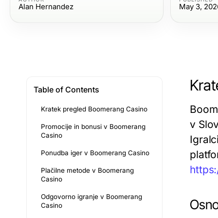
Alan Hernandez
May 3, 202
Krat
Table of Contents
Boomer
Kratek pregled Boomerang Casino
v Slo
Promocije in bonusi v Boomerang
Casino
Igralc
platf
Ponudba iger v Boomerang Casino
https
Plačilne metode v Boomerang
Casino
Odgovorno igranje v Boomerang
Osno
Casino