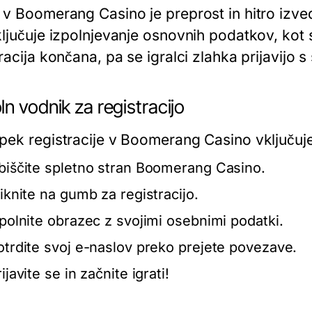
v Boomerang Casino je preprost in hitro izvedlji
ključuje izpolnjevanje osnovnih podatkov, kot s
racija končana, pa se igralci zlahka prijavijo 
n vodnik za registracijo
pek registracije v Boomerang Casino vključuj
biščite spletno stran Boomerang Casino.
liknite na gumb za registracijo.
zpolnite obrazec z svojimi osebnimi podatki.
otrdite svoj e-naslov preko prejete povezave.
ijavite se in začnite igrati!