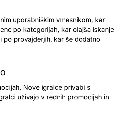
vnim uporabniškim vmesnikom, kar
ne po kategorijah, kar olajša iskanje
di po provajderjih, kar še dodatno
no
cijah. Nove igralce privabi s
ralci uživajo v rednih promocijah in