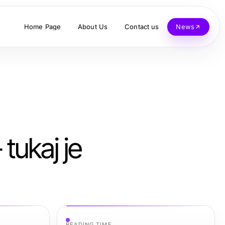
Home Page
About Us
Contact us
News
tukaj je
READING TIME