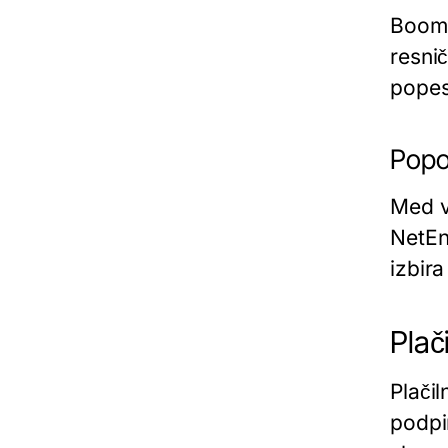
Boomer
resnič
popest
Popo
Med v
NetEn
izbira
Plač
Plači
podpir