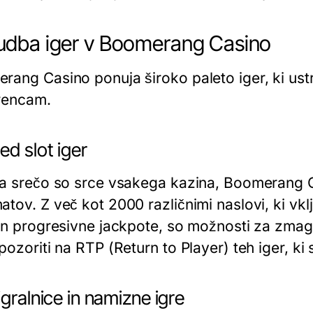
dba iger v Boomerang Casino
rang Casino ponuja široko paleto iger, ki ustre
rencam.
ed slot iger
na srečo so srce vsakega kazina, Boomerang C
tov. Z več kot 2000 različnimi naslovi, ki vkl
 in progresivne jackpote, so možnosti za zm
pozoriti na RTP (Return to Player) teh iger, k
igralnice in namizne igre