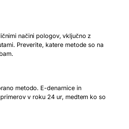
čnimi načini pologov, vključno z
utami. Preverite, katere metode so na
ebam.
zbrano metodo. E-denarnice in
i primerov v roku 24 ur, medtem ko so